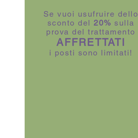
Se vuoi usufruire dell
sconto del
20%
sulla
prova del trattamento
AFFRETTATI
i posti sono limitati!