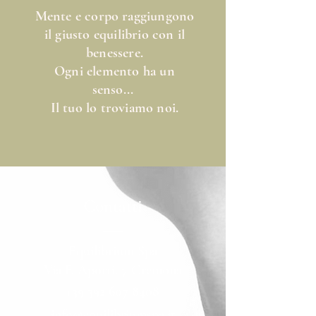
Mente e corpo raggiungono
il giusto equilibrio con il
benessere.
Ogni elemento ha un
senso...
Il tuo lo troviamo noi.
Contatti
Equilibrium Spa
Via F. Aporti, 7 Cremona
+39 392 607 8408
info@equilibriumspa.it