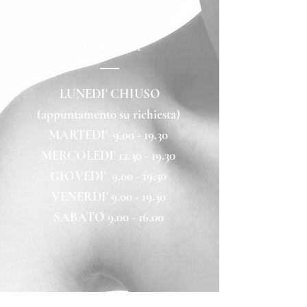
I nostri orari
LUNEDI' CHIUSO
(appuntamento su richiesta)
MARTEDI' 9.00 - 19.30
MERCOLEDI' 12.30 - 19.30
GIOVEDI' 9.00 - 19.30
VENERDI' 9.00 - 19.30
SABATO 9.00 - 16.00